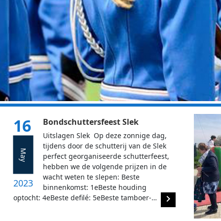
16
Bondschuttersfeest Slek
Uitslagen Slek Op deze zonnige dag,
tijdens door de schutterij van de Slek
May
perfect georganiseerde schutterfeest,
hebben we de volgende prijzen in de
wacht weten te slepen: Beste
2023
binnenkomst: 1eBeste houding
optocht: 4eBeste defilé: 5eBeste tamboer-…
navigate_next