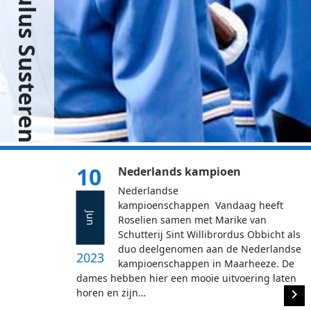
10
Nederlands kampioen
Nederlandse
kampioenschappen Vandaag heeft
Jun
Roselien samen met Marike van
Schutterij Sint Willibrordus Obbicht als
duo deelgenomen aan de Nederlandse
2023
kampioenschappen in Maarheeze. De
dames hebben hier een mooie uitvoering laten
horen en zijn…
navigate_next